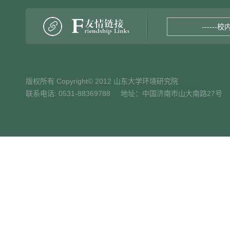
------校
版权所有 Copyright© 2012 山东大学环境研究院
联系电话: 0531-88369788 地址：中国济南市山大南路27号