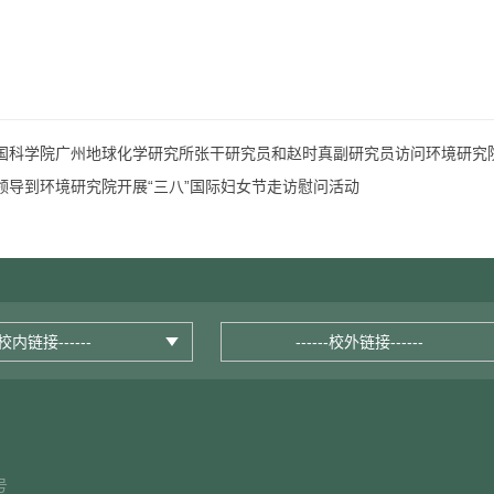
国科学院广州地球化学研究所张干研究员和赵时真副研究员访问环境研究院
领导到环境研究院开展“三八”国际妇女节走访慰问活动
--校内链接------
------校外链接------
号