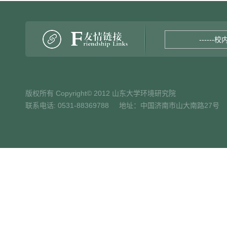
------校
版权所有 Copyright© 2012 山东大学环境研究院
联系电话: 0531-88369788 地址：中国济南市山大南路27号